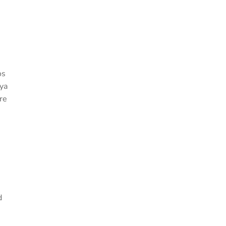
os
 ya
re
d