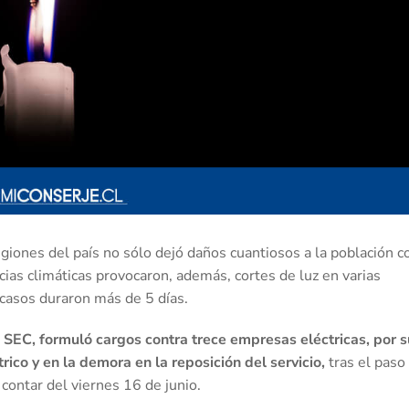
egiones del país no sólo dejó daños cuantiosos a la población c
as climáticas provocaron, además, cortes de luz en varias
casos duraron más de 5 días.
,
SEC, formuló cargos contra trece empresas eléctricas, por s
rico y en la demora en la reposición del servicio,
tras el paso
 contar del viernes 16 de junio.