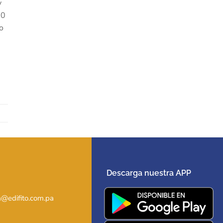
y
00
o
Descarga nuestra APP
@edifito.com.pa