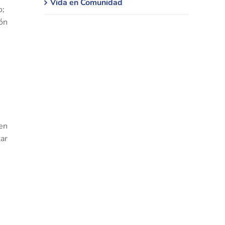
Vida en Comunidad
o;
ón
 en
tar