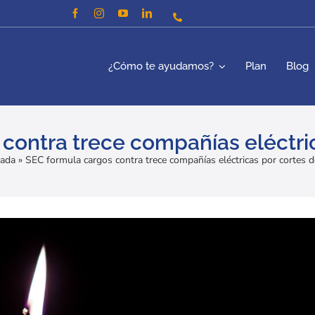
¿Cómo te ayudamos?
Plan
Blog
contra trece compañías eléctric
tada
»
SEC formula cargos contra trece compañías eléctricas por cortes d