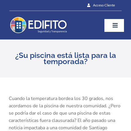
Skip
Acceso Cliente
to
content
Toggle
Naviga
¿Cómo te ayudamos?
¿Su piscina está lista para la
temporada?
Plan
Blog
View
Larger
Cuando la temperatura bordea los 30 grados, nos
Image
acordamos de la piscina de nuestra comunidad. ¿Pero
Contáctanos
se podría dar el caso de que una piscina de estas
características fuera clausurada? El año pasado una
noticia impactaba a una comunidad de Santiago