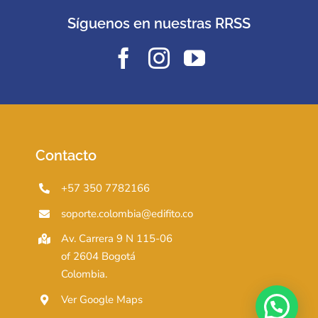
Síguenos en nuestras RRSS
Contacto
+57 350 7782166
soporte.colombia@edifito.co
Av. Carrera 9 N 115-06
of 2604 Bogotá
Colombia.
Ver Google Maps