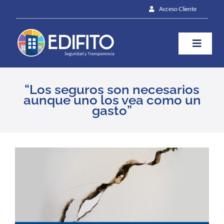
Skip
Acceso Cliente
to
content
Toggle
Naviga
¿Cómo te ayudamos?
“Los seguros son necesarios
aunque uno los vea como un
gasto”
Plan
Blog
View
Larger
Image
Contáctanos