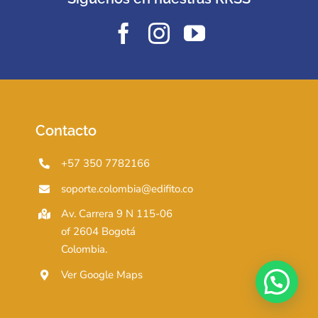
Contacto
+57 350 7782166
soporte.colombia@edifito.co
Av. Carrera 9 N 115-06
of 2604 Bogotá
Colombia.
Ver Google Maps