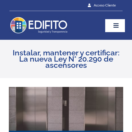
Skip
Acceso Cliente
to
content
Toggle
Naviga
¿Cómo te ayudamos?
Instalar, mantener y certificar:
La nueva Ley N° 20.290 de
ascensores
Plan
Blog
View
Larger
Image
Contáctanos