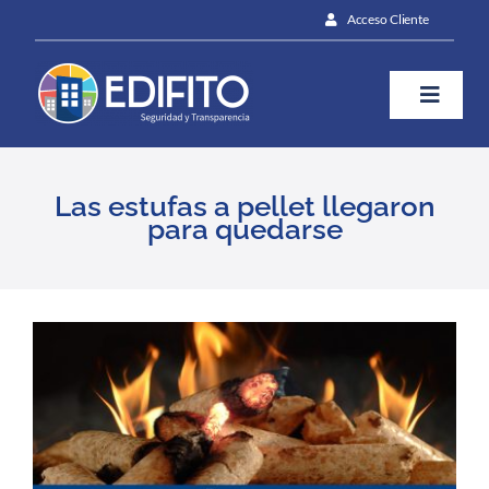
Skip
Acceso Cliente
to
content
Toggle
Naviga
¿Cómo te ayudamos?
Las estufas a pellet llegaron
para quedarse
Plan
Blog
View
Larger
Image
Contáctanos