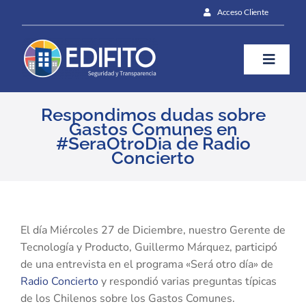
Skip
Acceso Cliente
to
content
Toggle
Naviga
¿Cómo te ayudamos?
Respondimos dudas sobre
Gastos Comunes en
#SeraOtroDia de Radio
Concierto
Plan
Blog
View
Larger
El día Miércoles 27 de Diciembre, nuestro Gerente de
Image
Tecnología y Producto, Guillermo Márquez, participó
Contáctanos
de una entrevista en el programa «Será otro día» de
Radio Concierto
y respondió varias preguntas típicas
de los Chilenos sobre los Gastos Comunes.