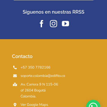
Síguenos en nuestras RRSS
Contacto
+57 350 7782166
soporte.colombia@edifito.co
Av. Carrera 9 N 115-06
of 2604 Bogotá
Colombia.
Ver Google Maps