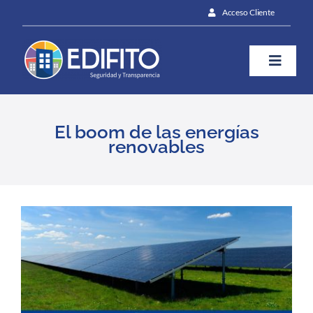
Skip
Acceso Cliente
to
content
Toggle
Naviga
¿Cómo te ayudamos?
El boom de las energías
renovables
Plan
Blog
View
Larger
Image
Contáctanos