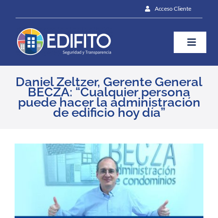
Skip
Acceso Cliente
to
content
Toggle
Naviga
¿Cómo te ayudamos?
Daniel Zeltzer, Gerente General
BECZA: “Cualquier persona
puede hacer la administración
de edificio hoy día”
Plan
Blog
View
Larger
Image
Contáctanos