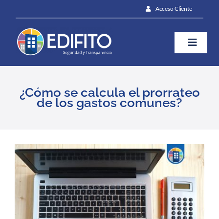
Skip
Acceso Cliente
to
content
Toggle
Naviga
¿Cómo te ayudamos?
¿Cómo se calcula el prorrateo
de los gastos comunes?
Plan
Blog
View
Larger
Image
Contáctanos