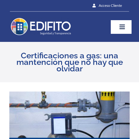
Skip
Acceso Cliente
to
content
Toggle
Naviga
¿Cómo te ayudamos?
Certificaciones a gas: una
mantención que no hay que
olvidar
Plan
Blog
View
Larger
Image
Contáctanos