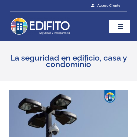
Skip
Acceso Cliente
to
content
Toggle
Naviga
¿Cómo te ayudamos?
La seguridad en edificio, casa y
condominio
Plan
Blog
View
Larger
Image
Contáctanos