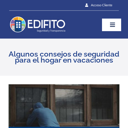
Skip
Acceso Cliente
to
content
Toggle
Naviga
¿Cómo te ayudamos?
Algunos consejos de seguridad
para el hogar en vacaciones
Plan
Blog
View
Larger
Image
Contáctanos